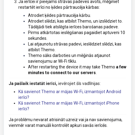
Ja ierīcei ir pieejams strāvas padeves avots, mēģiniet
restartēt ierīci
no ķēdes pārtraucēja kārbas:
Atrodiet ķēdes pārtraucēja kārbu.
Atrodiet slēdzi, kas atbilst Themo, un izslēdziet to.
Tādējādi tiek atslēgta ierīces barošanas padeve.
Pirms atkārtotas ieslēgšanas pagaidiet aptuveni 10
sekundes.
Lai atjaunotu strāvas padevi, ieslēdziet slēdzi, kas
atbilst Themo.
Themo sāks darboties un mēģinās atjaunot
savienojumu ar Wi-Fi tīklu.
After restarting the device it may take Themo
a few
minutes to connect to our servers
.
Ja pašlaik iestatāt ierīci,
ievērojiet šīs vadlīnijas:
Kā savienot Themo ar mājas Wi-Fi, izmantojot Android
ierīci?
Kā savienot Themo ar mājas Wi-Fi, izmantojot iPhone
ierīci?
Ja problēmu nevarat atrisināt uzreiz vai ja nav savienojuma,
vienmēr varat manuāli kontrolēt apkuri savās ierīcēs.