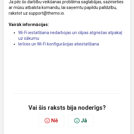
Ja pēc šo darbību veikšanas problēma saglabājas, sazinieties
ar mūsu atbalsta komandu, lai saņemtu papildu palīdzību,
rakstot uz support@themo.io.
Vairāk informācijas:
Wi-Fi iestatīšana nedarbojas un cilpas atgriežas atpakaļ
uz sākumu
Ierīces un Wi-Fi konfigurācijas atiestatīšana
Vai šis raksts bija noderīgs?
Nē
Jā