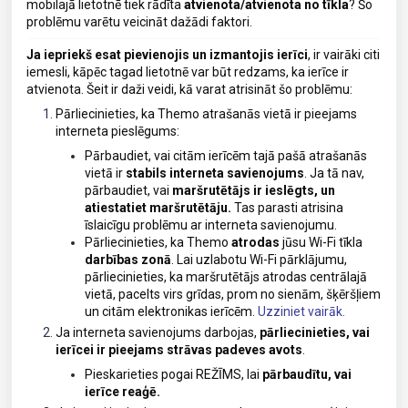
mobilajā lietotnē tiek rādīta
atvienota/atvienota no tīkla
? Šo
problēmu varētu veicināt dažādi faktori.
Ja iepriekš esat pievienojis un izmantojis ierīci
, ir vairāki citi
iemesli, kāpēc tagad lietotnē var būt redzams, ka ierīce ir
atvienota. Šeit ir daži veidi, kā varat atrisināt šo problēmu:
Pārliecinieties, ka Themo atrašanās vietā ir pieejams
interneta pieslēgums:
Pārbaudiet, vai citām ierīcēm tajā pašā atrašanās
vietā ir
stabils interneta savienojums
. Ja tā nav,
pārbaudiet, vai
maršrutētājs ir ieslēgts, un
atiestatiet maršrutētāju.
Tas parasti atrisina
īslaicīgu problēmu ar interneta savienojumu.
Pārliecinieties, ka Themo
atrodas
jūsu Wi-Fi tīkla
darbības zonā
. Lai uzlabotu Wi-Fi pārklājumu,
pārliecinieties, ka maršrutētājs atrodas centrālajā
vietā, pacelts virs grīdas, prom no sienām, šķēršļiem
un citām elektronikas ierīcēm.
Uzziniet vairāk.
Ja interneta savienojums darbojas,
pārliecinieties, vai
ierīcei ir pieejams strāvas padeves avots
.
Pieskarieties pogai REŽĪMS, lai
pārbaudītu, vai
ierīce reaģē.