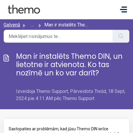
Uz galveno saturu
Galvenā
...
Man ir instalēts Themo DIN, un lietotne ir atvienota. Ko ...
Man ir instalēts Themo DIN, un
lietotne ir atvienota. Ko tas
nozīmē un ko var darīt?
Izveidoja Themo Support, Pārveidots Trešd, 18 Sept,
2024 pie 4:11 AM pēc Themo Support
Sastopaties ar problēmām, kad jūsu Themo DIN ierīce