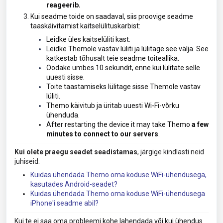
reageerib.
Kui seadme toide on saadaval, siis proovige
seadme
taaskäivitamist
kaitselülituskarbist:
Leidke üles kaitselüliti kast.
Leidke Themole vastav lüliti ja lülitage see välja. See
katkestab tõhusalt teie seadme toiteallika.
Oodake umbes 10 sekundit, enne kui lülitate selle
uuesti sisse.
Toite taastamiseks lülitage sisse Themole vastav
lüliti.
Themo käivitub ja üritab uuesti Wi-Fi-võrku
ühenduda.
After restarting the device it may take Themo
a few
minutes to connect to our servers
.
Kui olete praegu seadet seadistamas
, järgige kindlasti neid
juhiseid:
Kuidas ühendada Themo oma koduse WiFi-ühendusega,
kasutades Android-seadet?
Kuidas ühendada Themo oma koduse WiFi-ühendusega
iPhone'i seadme abil?
Kui te ei saa oma probleemi kohe lahendada või kui ühendus