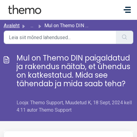
Mine põhisisu juurde
Avaleht
...
Mul on Themo DIN paigaldatud ja rakendus näitab, et ühend...
Mul on Themo DIN paigaldatud
ja rakendus näitab, et ühendus
on katkestatud. Mida see
tähendab ja mida saab teha?
Looja: Themo Support, Muudetud K, 18 Sept, 2024 kell
4:11 autor Themo Support