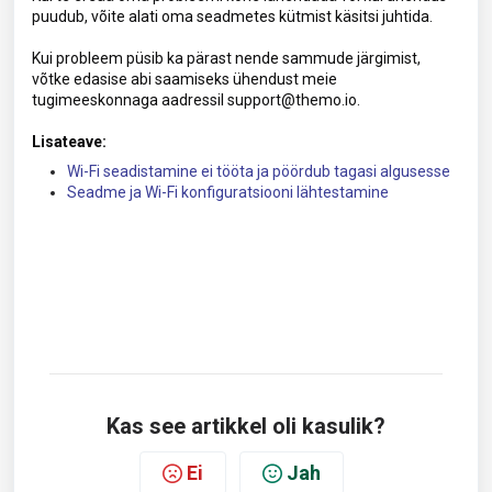
puudub, võite alati oma seadmetes kütmist käsitsi juhtida.
Kui probleem püsib ka pärast nende sammude järgimist,
võtke edasise abi saamiseks ühendust meie
tugimeeskonnaga aadressil support@themo.io.
Lisateave:
Wi-Fi seadistamine ei tööta ja pöördub tagasi algusesse
Seadme ja Wi-Fi konfiguratsiooni lähtestamine
Kas see artikkel oli kasulik?
Ei
Jah