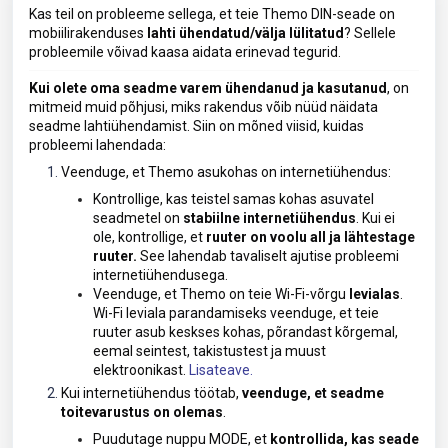
Kas teil on probleeme sellega, et teie Themo DIN-seade on
mobiilirakenduses
lahti ühendatud/välja lülitatud
? Sellele
probleemile võivad kaasa aidata erinevad tegurid.
Kui olete oma seadme varem ühendanud ja kasutanud
, on
mitmeid muid põhjusi, miks rakendus võib nüüd näidata
seadme lahtiühendamist. Siin on mõned viisid, kuidas
probleemi lahendada:
Veenduge, et Themo asukohas on internetiühendus:
Kontrollige, kas teistel samas kohas asuvatel
seadmetel on
stabiilne internetiühendus
. Kui ei
ole, kontrollige, et
ruuter on voolu all ja lähtestage
ruuter.
See lahendab tavaliselt ajutise probleemi
internetiühendusega.
Veenduge, et Themo on teie Wi-Fi-võrgu
levialas
.
Wi-Fi leviala parandamiseks veenduge, et teie
ruuter asub keskses kohas, põrandast kõrgemal,
eemal seintest, takistustest ja muust
elektroonikast.
Lisateave.
Kui internetiühendus töötab,
veenduge, et seadme
toitevarustus on olemas
.
Puudutage nuppu MODE, et
kontrollida, kas seade