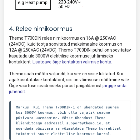
4. Relee nimikoormus
Themo T700DIN relee nimikoormus on 16A @ 250VAC
(24VDC), kuid tootja soovitatud maksimaalne koormus on
12A @ 250VAC (24VDC). Themo T700DINi puhul on soovitatav
kasutada üle 3000W elektrilise koormuse juhtimiseks
kontaktorit.
Lisateave õige kontaktori valimise kohta.
Themo saab mõõta väljundit, kui see on sisse lülitatud. Kui
aga kasutatakse kontaktorit, siis on võimsuse mõõtmine vale.
Õige väärtuse seadmiseks pärast paigaldamist
järgige seda
juhendit
.
Märkus! Kui Themo T700DIN-i on ühendatud suurem 
kui 3000W koormus, võib olla vajalik seadme 
püsivara uuendamine. Võtke ühendust Themo 
klienditoega aadressil support@themo.io, et 
uuendada püsivara ja võimaldada Themo korrektset 
toimimist suure elektrilise koormuse korral.