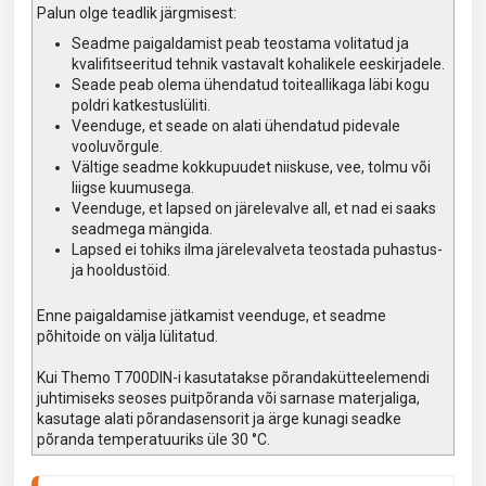
Palun olge teadlik järgmisest:
Seadme paigaldamist peab teostama volitatud ja
kvalifitseeritud tehnik vastavalt kohalikele eeskirjadele.
Seade peab olema ühendatud toiteallikaga läbi kogu
poldri katkestuslüliti.
Veenduge, et seade on alati ühendatud pidevale
vooluvõrgule.
Vältige seadme kokkupuudet niiskuse, vee, tolmu või
liigse kuumusega.
Veenduge, et lapsed on järelevalve all, et nad ei saaks
seadmega mängida.
Lapsed ei tohiks ilma järelevalveta teostada puhastus-
ja hooldustöid.
Enne paigaldamise jätkamist veenduge, et seadme
põhitoide on välja lülitatud.
Kui Themo T700DIN-i kasutatakse põrandakütteelemendi
juhtimiseks seoses puitpõranda või sarnase materjaliga,
kasutage alati põrandasensorit ja ärge kunagi seadke
põranda temperatuuriks üle 30 °C.