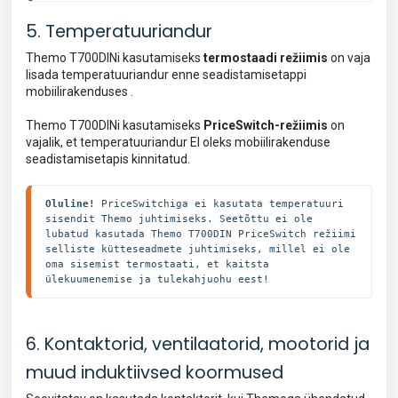
5. Temperatuuriandur
Themo T700DINi kasutamiseks
termostaadi režiimis
on vaja
lisada temperatuuriandur enne seadistamisetappi
mobiilirakenduses .
Themo T700DINi kasutamiseks
PriceSwitch-režiimis
on
vajalik, et temperatuuriandur EI oleks mobiilirakenduse
seadistamisetapis kinnitatud.
Oluline!
 PriceSwitchiga ei kasutata temperatuuri 
sisendit Themo juhtimiseks. Seetõttu ei ole 
lubatud kasutada Themo T700DIN PriceSwitch režiimi 
selliste kütteseadmete juhtimiseks, millel ei ole 
oma sisemist termostaati, et kaitsta 
ülekuumenemise ja tulekahjuohu eest!
6. Kontaktorid, ventilaatorid, mootorid ja
muud induktiivsed koormused