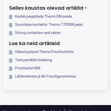
Selles kaustas olevad artiklid -
Kuidas paigaldada Themo DIN seade
Soovitatav kontaktor Themo T700DIN jaoks
Driving contactors and valves
Loe ka neid artikleid
Üldised juhised Themo PriceSwitch'ile
Toetusartiklite kataloog
PriceSwitch KKK
Lähtestamine ja Wi-Fi konfigureerimine