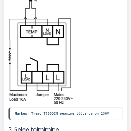
Märkus!
 Themo T700DIN peamine tööpinge on 230V.
3. Relee toimimine