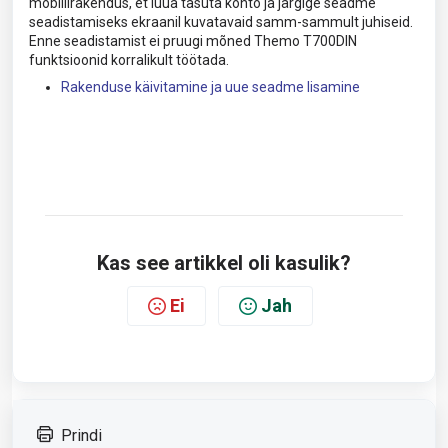
mobiilirakendus, et luua tasuta konto ja järgige seadme
seadistamiseks ekraanil kuvatavaid samm-sammult juhiseid.
Enne seadistamist ei pruugi mõned Themo T700DIN
funktsioonid korralikult töötada.
Rakenduse käivitamine ja uue seadme lisamine
Kas see artikkel oli kasulik?
Ei
Jah
Prindi