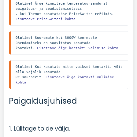
Oluline!
 Ärge kinnitage temperatuuriandurit 
paigaldus- ja seadistamisetapis

, kui Themot kasutatakse PriceSwitch-režiimis. 
Lisateave PriceSwitchi kohta
Oluline!
 Suuremate kui 3000W koormuste 
ühendamiseks on soovitatav kasutada

kontakti. 
Lisateave õige kontakti valimise kohta
Oluline!
 Kui kasutate mitte-vaikset kontakti, võib 
olla vajalik kasutada

RC snubberit. 
Lisateave õige kontakti valimise 
kohta
Paigaldusjuhised
1. Lülitage toide välja.