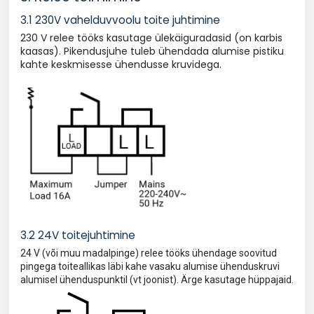
3.1 230V vahelduvvoolu toite juhtimine
230 V relee tööks kasutage ülekäiguradasid (on karbis
kaasas). Pikendusjuhe tuleb ühendada alumise pistiku
kahte keskmisesse ühendusse kruvidega.
3.2 24V toitejuhtimine
24 V (või muu madalpinge) relee tööks ühendage soovitud
pingega toiteallikas läbi kahe vasaku alumise ühenduskruvi
alumisel ühenduspunktil (vt joonist). Ärge kasutage hüppajaid.