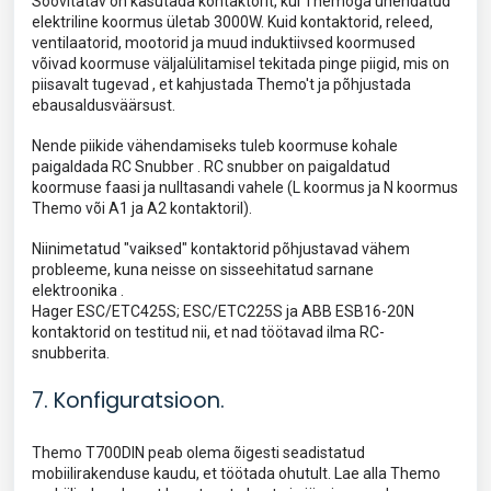
Soovitatav on kasutada kontaktorit, kui Themoga ühendatud
elektriline koormus ületab 3000W. Kuid kontaktorid, releed,
ventilaatorid, mootorid ja muud induktiivsed koormused
võivad koormuse väljalülitamisel tekitada pinge piigid, mis on
piisavalt tugevad , et kahjustada Themo't ja põhjustada
ebausaldusväärsust.
Nende piikide vähendamiseks tuleb koormuse kohale
paigaldada RC Snubber . RC snubber on paigaldatud
koormuse faasi ja nulltasandi vahele (L koormus ja N koormus
Themo või A1 ja A2 kontaktoril).
Niinimetatud "vaiksed" kontaktorid põhjustavad vähem
probleeme, kuna neisse on sisseehitatud sarnane
elektroonika .
Hager ESC/ETC425S; ESC/ETC225S ja ABB ESB16-20N
kontaktorid on testitud nii, et nad töötavad ilma RC-
snubberita.
7. Konfiguratsioon.
Themo T700DIN peab olema õigesti seadistatud
mobiilirakenduse kaudu, et töötada ohutult. Lae alla Themo