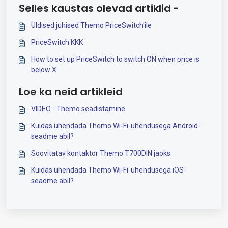
Selles kaustas olevad artiklid -
Üldised juhised Themo PriceSwitch'ile
PriceSwitch KKK
How to set up PriceSwitch to switch ON when price is
below X
Loe ka neid artikleid
VIDEO - Themo seadistamine
Kuidas ühendada Themo Wi-Fi-ühendusega Android-
seadme abil?
Soovitatav kontaktor Themo T700DIN jaoks
Kuidas ühendada Themo Wi-Fi-ühendusega iOS-
seadme abil?