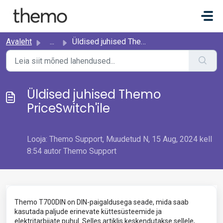
Mine põhisisu juurde
Avaleht
...
Üldised juhised Themo PriceSwitch'ile
Üldised juhised Themo
PriceSwitch'ile
Looja: Themo Support, Muudetud N, 15 Aug, 2024 kell
8:54 autor Themo Support
Themo T700DIN on DIN-paigaldusega seade, mida saab
kasutada paljude erinevate küttesüsteemide ja
elektritarbijate puhul. Selles artiklis keskendutakse sellele,