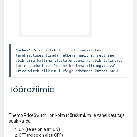
Märkus!
 PriceSwitchile ei ole soovitatav 
tavakasutuses lisada hetkehinnapiiri, sest see 
võib viia kallima lõpptulemuseni ja võib takistada 
kütte puudumist. Ilma hetkehinna piiranguta valib 
PriceSwitch niikuinii kõige odavamad küttetunnid.
Töörežiimid
Themo PriceSwitchil on kolm töörežiimi, mille vahel kasutaja
saab valida:
ON (relee on alati ON)
OFF (relee on alati OFF)