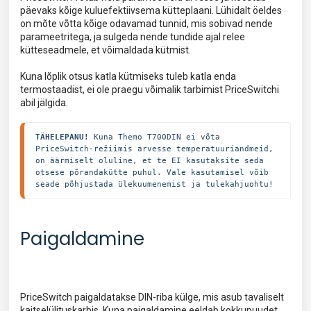
päevaks kõige kuluefektiivsema kütteplaani. Lühidalt öeldes
on mõte võtta kõige odavamad tunnid, mis sobivad nende
parameetritega, ja sulgeda nende tundide ajal relee
kütteseadmele, et võimaldada kütmist.
Kuna lõplik otsus katla kütmiseks tuleb katla enda
termostaadist, ei ole praegu võimalik tarbimist PriceSwitchi
abil jälgida.
TÄHELEPANU! 
Kuna Themo T700DIN ei võta 
PriceSwitch-režiimis arvesse temperatuuriandmeid, 
on äärmiselt oluline, et te EI kasutaksite seda 
otsese põrandakütte puhul. Vale kasutamisel võib 
seade põhjustada ülekuumenemist ja tulekahjuohtu!
Paigaldamine
PriceSwitch paigaldatakse DIN-riba külge, mis asub tavaliselt
kaitselülituskarbis. Kuna paigaldamine eeldab kokkupuudet