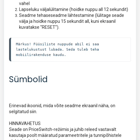
vahel
Lapseluku väljalülitamine (hoidke nuppu all 12 sekundit)
Seadme tehaseseadme lähtestamine (lülitage seade
välja ja hoidke nuppu 15 sekundit all, kuni ekraanil
kuvatakse ''RESET'').
Märkus! Füüsiliste nuppude abil ei saa 
lastelukustust lubada. Seda tuleb teha 
mobiilirakenduse kaudu.
Sümbolid
Erinevad ikoonid, mida võite seadme ekraanil näha, on
selgitatud siin.
HINNAVAHETUS
Seade on PriceSwitch-režiimis ja juhib releed vastavalt
kasutaja poolt määratud parameetritele ja tunnipõhistele