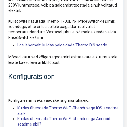
230V juhtmetega, võib paigaldamist teostada ainult volitatud
elektrik.
Kui soovite kasutada Themo T700DIN-i PriceSwitch-režiimis,
veenduge, et te ei lisa sellele paigaldamisel välist
temperatuuriandurit. Vastasel juhul ei võimalda seade valida
PriceSwitch-režiimi.
Loe lähemalt, kuidas paigaldada Themo DIN seade
Mõned vastused kõige sagedamini esitatavatele küsimustele
leiate käesoleva artikli lõpust.
Konfiguratsioon
Konfigureerimiseks vaadake järgmisi juhiseid:
Kuidas ühendada Themo Wi-Fi-ühendusega iOS-seadme
abil?
Kuidas ühendada Themo Wi-Fi-ühendusega Android-
seadme abil?