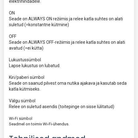
elektrihindadele.
ON
Seade on ALWAYS ON režiimis ja relee katla suhtes on alati
suletud (=konstantne kütmine)
OFF
Seade on ALWAYS OFF-režiimis ja relee katla suhtes on alati
avatud (=ei kütta)
Lukustussümbol
Lapse lukustus on lubatud.
Kiri/paberi sümbol
Seade on saanud pilvest oma nutika ajakava ja kasutab seda
katla kütmiseks.
Välgu sümbol
Relee on suletud asendis (toitepinge on sisse lülitatud)
Wi-Fi sümbol
Seadmel on toimiv Wi-Fi-ühendus.