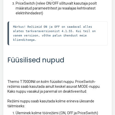
PriceSwitch (relee ON/OFF sõltuvalt kasutaja poolt
määratud parameetritest ja reaalajas kehtivatest
elektrihindadest)
Märkus! Režiimid ON ja OFF on saadaval alles 
alates tarkvaraversioonist 4.1.55. Kui teil on 
vanem versioon, võtke palun ühendust meie 
klienditoega.
Füüsilised nupud
Themo T700DINil on kolm füüsilist nuppu. PriceSwitch-
režiimis saab kasutada ainult keskel asuvat MODE-nuppu.
Kaks nuppu vasakul ja paremal on deaktiveeritud.
Režiimi nuppu saab kasutada kolme erineva ülesande
täitmiseks:
Üleminek kolme töörežiimi (ON, OFF ja PriceSwitch)