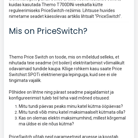
kuidas kasutada Themo T700DINi veekatla kütte
reguleerimiseks PriceSwitch-režiimis. Lihtsuse huvides
nimetame seadet käesolevas artiklis lihtsalt ''PriceSwitch''.
Mis on PriceSwitch?
Themo Price Switch on toode, mis on mõeldud selleks, et
nihutada teie seadme (nt boileri) elektritarbimist võimalikult
odavaimaid tundide kaupa. Kõige rohkem kasu saate Price
Switchist SPOTi elektrienergia lepinguga, kuid see ei ole
tingimata vajalik.
Põhiidee on lihtne ning pärast seadme paigaldamist ja
konfigureerimist tuleb teil teha vaid mõned otsused:
Mitu tundi päevas peaks minu katel kütma ööpäevas?
Mitu tundi võib minu katel maksimaalselt kütmata olla?
Kas on olemas elektri maksimumhind, millest kõrgemal
ma üldse ei ole nõus kütma?
PriceSwitch võtab neid parameetreid arvesse ja koostab