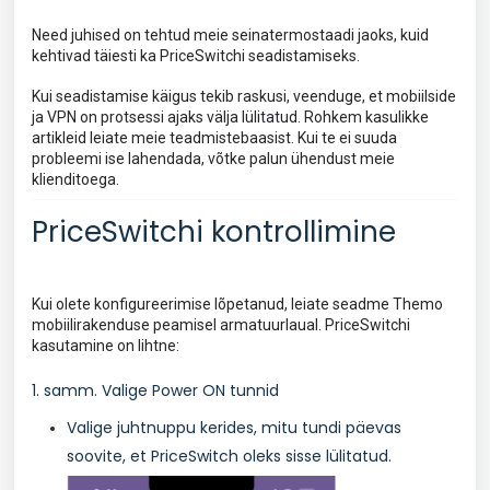
Need juhised on tehtud meie seinatermostaadi jaoks, kuid
kehtivad täiesti ka PriceSwitchi seadistamiseks.
Kui seadistamise käigus tekib raskusi, veenduge, et mobiilside
ja VPN on protsessi ajaks välja lülitatud. Rohkem kasulikke
artikleid leiate meie teadmistebaasist. Kui te ei suuda
probleemi ise lahendada, võtke palun ühendust meie
klienditoega.
PriceSwitchi kontrollimine
Kui olete konfigureerimise lõpetanud, leiate seadme Themo
mobiilirakenduse peamisel armatuurlaual. PriceSwitchi
kasutamine on lihtne:
1. samm. Valige Power ON tunnid
Valige juhtnuppu kerides, mitu tundi päevas
soovite, et PriceSwitch oleks sisse lülitatud.