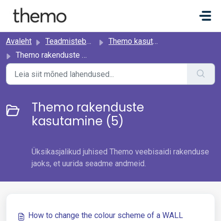
Mine põhisisu juurde
Avaleht
Teadmistebaas
Themo kasutamine
Themo rakenduste kasutamine
Themo rakenduste
kasutamine (5)
Üksikasjalikud juhised Themo veebisaidi rakenduse
jaoks, et uurida seadme andmeid.
How to change the colour scheme of a WALL