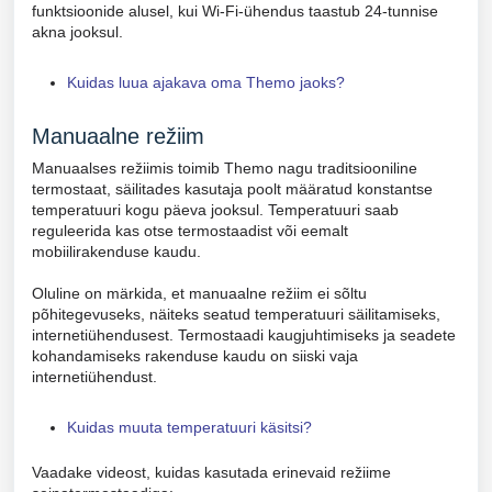
funktsioonide alusel, kui Wi-Fi-ühendus taastub 24-tunnise
akna jooksul.
Kuidas luua ajakava oma Themo jaoks?
Manuaalne režiim
Manuaalses režiimis toimib Themo nagu traditsiooniline
termostaat, säilitades kasutaja poolt määratud konstantse
temperatuuri kogu päeva jooksul. Temperatuuri saab
reguleerida kas otse termostaadist või eemalt
mobiilirakenduse kaudu.
Oluline on märkida, et manuaalne režiim ei sõltu
põhitegevuseks, näiteks seatud temperatuuri säilitamiseks,
internetiühendusest. Termostaadi kaugjuhtimiseks ja seadete
kohandamiseks rakenduse kaudu on siiski vaja
internetiühendust.
Kuidas muuta temperatuuri käsitsi?
Vaadake videost, kuidas kasutada erinevaid režiime