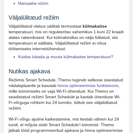
Manuaalne režiim
Väljalülitatud režiim
Väljalülitatud olekus säilitab termostaat
külmakaitse
temperatuuri, mis on reguleeritav vahemikus 1 kuni 22 kraadi
alates rakendusest. Kui külmakindlus on välja lülitatud, siis
temperatuuri ei säilitata. Väljalülitatud režiim ei nõua
töötamiseks internetiühendust.
Kuidas lubada ja muuta külmakaitse temperatuuri?
Nutikas ajakava
Režiimis Smart Schedule,
Themo tugineb sellesse sisestatud
nädalaplaanile ja kasutab
hinna optimeerimise funktsioone
,
mille toimimiseks on vaja Wi-Fi-ühendust. Kui Themo on
seadistatud režiimi Smart Schedule ja kaotab ühenduse Wi-
Fi-võrguga rohkem kui 24 tunniks, lülitub see väljalülitatud
režiimi.
Wi-Fi võrgu ajutine katkestamine, mis kestab vähem kui 24
tundi, ei mõjuta siiski Smart Schedule'i toimimist. Themo
jätkab tööd programmeeritud ajakava ja hinna optimeerimise