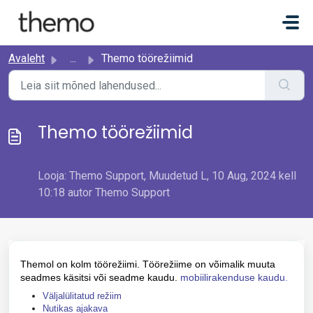
Mine põhisisu juurde
Avaleht
...
Themo töörežiimid
Themo töörežiimid
Looja: Themo Support, Muudetud L, 10 Aug, 2024 kell
10:18 autor Themo Support
Themol on kolm töörežiimi. Töörežiime on võimalik muuta
seadmes käsitsi või seadme kaudu.
mobiilirakenduse kaudu
.
Väljalülitatud režiim
Nutikas ajakava