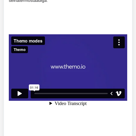
seinatermostaadiga: